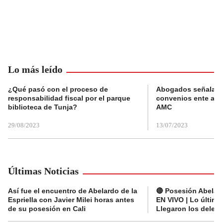
Lo más leído
¿Qué pasó con el proceso de
Abogados señalan 
responsabilidad fiscal por el parque
convenios ente alc
biblioteca de Tunja?
AMC
29/08/2023
13/07/2023
Últimas Noticias
Así fue el encuentro de Abelardo de la
🔴 Posesión Abelard
Espriella con Javier Milei horas antes
EN VIVO | Lo últim
de su posesión en Cali
Llegaron los deleg