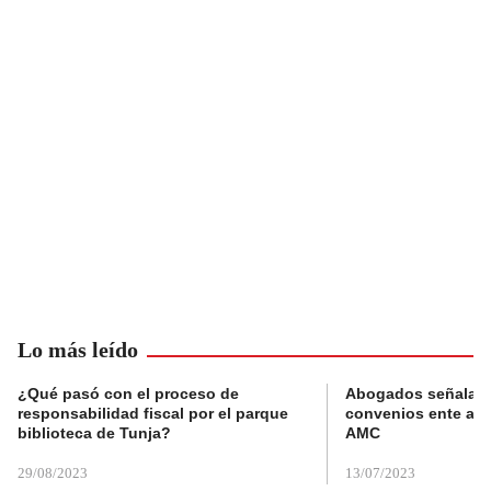
Lo más leído
¿Qué pasó con el proceso de
Abogados señalan 
responsabilidad fiscal por el parque
convenios ente alc
biblioteca de Tunja?
AMC
29/08/2023
13/07/2023