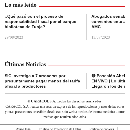
Lo más leído
¿Qué pasó con el proceso de
Abogados señalan 
responsabilidad fiscal por el parque
convenios ente alc
biblioteca de Tunja?
AMC
29/08/2023
13/07/2023
Últimas Noticias
SIC investiga a 7 arroceras por
🔴 Posesión Abelard
presuntamente pagar menos del tarifa
EN VIVO | Lo últim
oficial a productores
Llegaron los deleg
© CARACOL S.A. Todos los derechos reservados.
CARACOL S.A. realiza una reserva expresa de las reproducciones y usos de las obras
y otras prestaciones accesibles desde este sitio web a medios de lectura mecánica u otros
medios que resulten adecuados.
Aviso legal
Política de Protección de Datos
Política de cookies