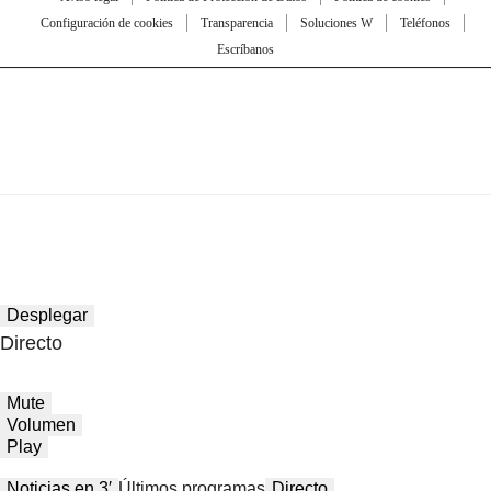
Configuración de cookies
Transparencia
Soluciones W
Teléfonos
Escríbanos
Desplegar
Directo
Mute
Volumen
Play
Noticias en 3′
Últimos programas
Directo