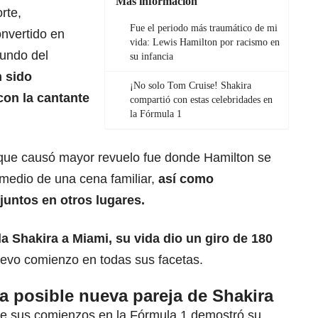
Más información
rte,
Fue el periodo más traumático de mi
nvertido en
vida: Lewis Hamilton por racismo en
mundo del
su infancia
n sido
¡No solo Tom Cruise! Shakira
on la cantante
compartió con estas celebridades en
la Fórmula 1
que causó mayor revuelo fue donde Hamilton se
n medio de una cena familiar,
así como
juntos en otros lugares.
la Shakira a
Miami
, su vida dio un giro de 180
evo comienzo en todas sus facetas.
la posible nueva pareja de Shakira
e sus comienzos en la Fórmula 1 demostró su