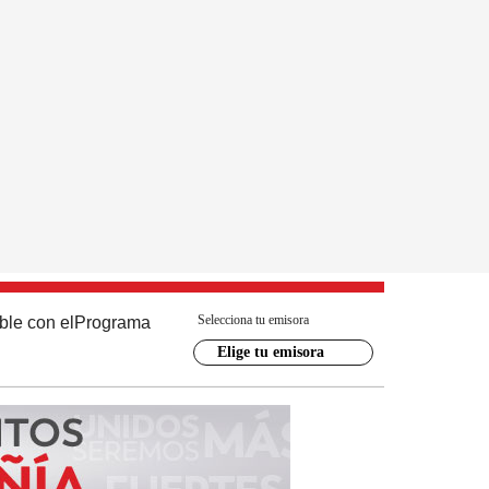
Selecciona tu emisora
ble con el
Programa
Elige tu emisora