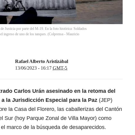
e Justicia por parte del M-19. En la foto histórica: Soldados
 el ingreso de uno de los tanques. (Colprensa - Mauricio
Rafael Alberto Aristizábal
13/06/2023 - 16:17
GMT-5
trado Carlos Urán asesinado en la retoma del
ó a la Jurisdicción Especial para la Paz
(JEP)
re la Casa del Florero, las caballerizas del Cantón
del Sur (hoy Parque Zonal de Villa Mayor) como
n el marco de la búsqueda de desaparecidos.