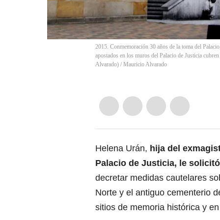
2015. Conmemoración 30 años de la toma del Palacio d
apostados en los muros del Palacio de Justicia cubren
Alvarado)
/
Mauricio Alvarado
Helena Urán,
hija del exmagis
Palacio de Justicia, le solicit
decretar medidas cautelares sob
Norte y el antiguo cementerio 
sitios de memoria histórica y e