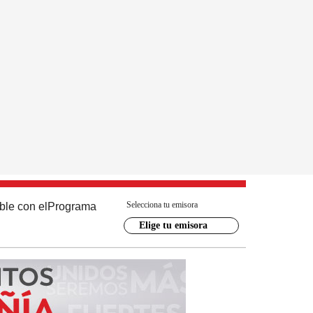
Selecciona tu emisora
ble con el
Programa
Elige tu emisora