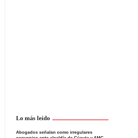
Lo más leído
Abogados señalan como irregulares
convenios ente alcaldía de Cúcuta y AMC