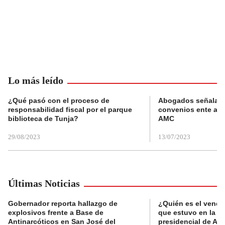
Lo más leído
¿Qué pasó con el proceso de
Abogados señalan 
responsabilidad fiscal por el parque
convenios ente alc
biblioteca de Tunja?
AMC
29/08/2023
13/07/2023
Últimas Noticias
Gobernador reporta hallazgo de
¿Quién es el vende
explosivos frente a Base de
que estuvo en la p
Antinarcóticos en San José del
presidencial de Abe