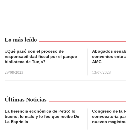
Lo más leído
¿Qué pasó con el proceso de
Abogados señalan 
responsabilidad fiscal por el parque
convenios ente alc
biblioteca de Tunja?
AMC
29/08/2023
13/07/2023
Últimas Noticias
La herencia económica de Petro: lo
Congreso de la Rep
bueno, lo malo y lo feo que recibe De
convocatoria para l
La Espriella
nuevos magistrado