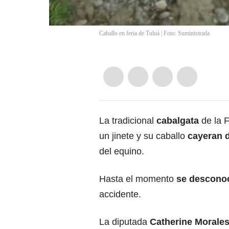
Caballo en feria de Tuluá | Foto: Suministrada
La tradicional
cabalgata
de la 
un jinete y su caballo
cayeran d
del equino.
Hasta el momento
se desconoc
accidente.
La diputada
Catherine Morale