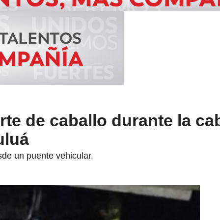
e de caballo durante la ca
uluá
sde un puente vehicular.