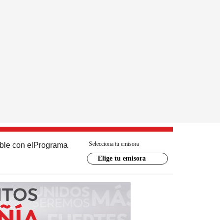
Selecciona tu emisora
ble con el
Programa
Elige tu emisora