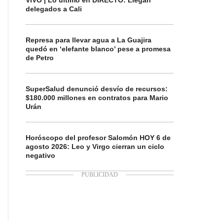
VIVO | Lo último en DIRECTO: Llegan
delegados a Cali
Represa para llevar agua a La Guajira
quedó en ‘elefante blanco’ pese a promesa
de Petro
SuperSalud denunció desvío de recursos:
$180.000 millones en contratos para Mario
Urán
Horóscopo del profesor Salomón HOY 6 de
agosto 2026: Leo y Virgo cierran un ciclo
negativo