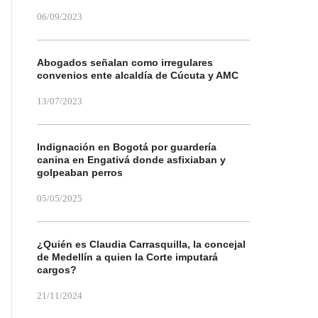
06/09/2023
Abogados señalan como irregulares
convenios ente alcaldía de Cúcuta y AMC
13/07/2023
Indignación en Bogotá por guardería
canina en Engativá donde asfixiaban y
golpeaban perros
05/05/2025
¿Quién es Claudia Carrasquilla, la concejal
de Medellín a quien la Corte imputará
cargos?
21/11/2024