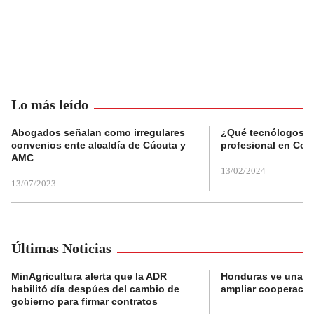
Lo más leído
Abogados señalan como irregulares
¿Qué tecnólogos re
convenios ente alcaldía de Cúcuta y
profesional en Col
AMC
13/02/2024
13/07/2023
Últimas Noticias
MinAgricultura alerta que la ADR
Honduras ve una o
habilitó día despúes del cambio de
ampliar cooperaci
gobierno para firmar contratos