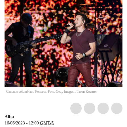
Cantante colombiano Fonseca. Foto: Getty Images.
/
Jason Koenrer
Alba
16/06/2023 - 12:00
GMT-5