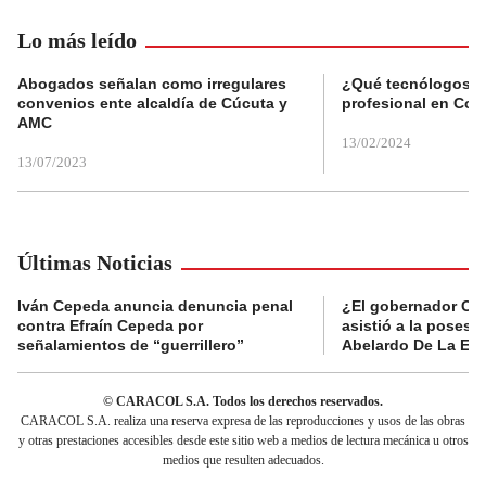
Lo más leído
Abogados señalan como irregulares
¿Qué tecnólogos re
convenios ente alcaldía de Cúcuta y
profesional en Col
AMC
13/02/2024
13/07/2023
Últimas Noticias
Iván Cepeda anuncia denuncia penal
¿El gobernador Ca
contra Efraín Cepeda por
asistió a la posesi
señalamientos de “guerrillero”
Abelardo De La Esp
© CARACOL S.A. Todos los derechos reservados.
CARACOL S.A. realiza una reserva expresa de las reproducciones y usos de las obras
y otras prestaciones accesibles desde este sitio web a medios de lectura mecánica u otros
medios que resulten adecuados.