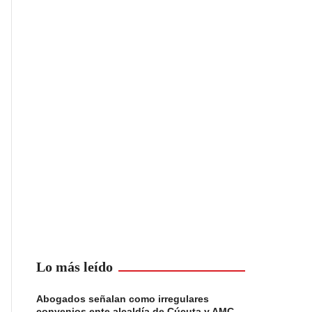
Lo más leído
Abogados señalan como irregulares
convenios ente alcaldía de Cúcuta y AMC