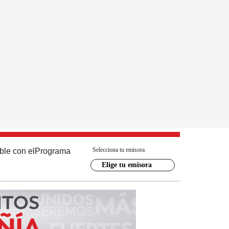
Selecciona tu emisora
ble con el
Programa
Elige tu emisora