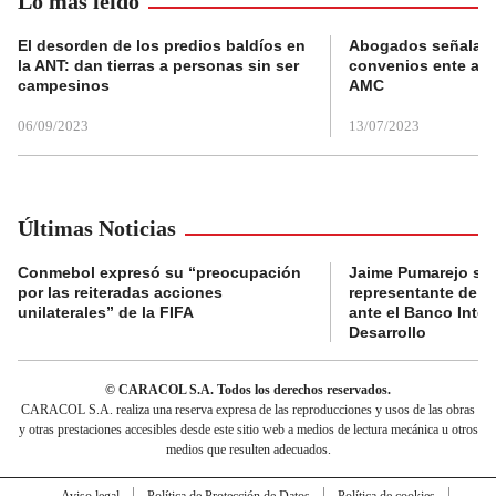
Lo más leído
El desorden de los predios baldíos en
Abogados señalan 
la ANT: dan tierras a personas sin ser
convenios ente alc
campesinos
AMC
06/09/2023
13/07/2023
Últimas Noticias
Conmebol expresó su “preocupación
Jaime Pumarejo ser
por las reiteradas acciones
representante de De
unilaterales” de la FIFA
ante el Banco Inte
Desarrollo
© CARACOL S.A. Todos los derechos reservados.
CARACOL S.A. realiza una reserva expresa de las reproducciones y usos de las obras
y otras prestaciones accesibles desde este sitio web a medios de lectura mecánica u otros
medios que resulten adecuados.