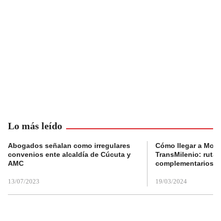
Lo más leído
Abogados señalan como irregulares
Cómo llegar a Mons
convenios ente alcaldía de Cúcuta y
TransMilenio: rutas
AMC
complementarios
13/07/2023
19/03/2024