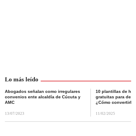
Lo más leído
Abogados señalan como irregulares
10 plantillas de hoj
convenios ente alcaldía de Cúcuta y
gratuitas para des
AMC
¿Cómo convertirla
13/07/2023
11/02/2025