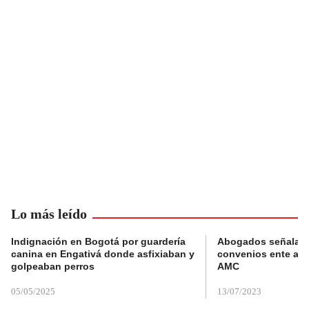
Lo más leído
Indignación en Bogotá por guardería
Abogados señalan 
canina en Engativá donde asfixiaban y
convenios ente alc
golpeaban perros
AMC
05/05/2025
13/07/2023