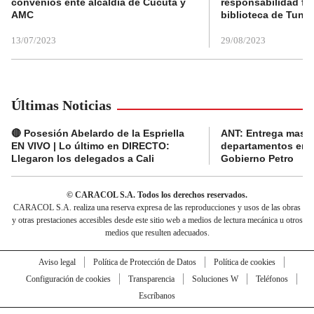
convenios ente alcaldía de Cúcuta y
responsabilidad fis
AMC
biblioteca de Tunja
13/07/2023
29/08/2023
Últimas Noticias
🔴 Posesión Abelardo de la Espriella
ANT: Entrega masiva
EN VIVO | Lo último en DIRECTO:
departamentos en e
Llegaron los delegados a Cali
Gobierno Petro
© CARACOL S.A. Todos los derechos reservados.
CARACOL S.A. realiza una reserva expresa de las reproducciones y usos de las obras
y otras prestaciones accesibles desde este sitio web a medios de lectura mecánica u otros
medios que resulten adecuados.
Aviso legal
Política de Protección de Datos
Política de cookies
Configuración de cookies
Transparencia
Soluciones W
Teléfonos
Escríbanos