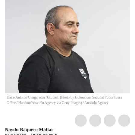
Dairo Antonio Usuga, alias 'Otoniel'. (Photo by Colombian National Police Press
Office / Handout/Anadolu Agency via Getty Images)
/
Anadolu Agency
Naydú Baquero Mattar