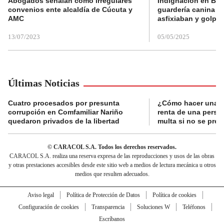
Abogados señalan como irregulares
Indignación en Bog
convenios ente alcaldía de Cúcuta y
guardería canina e
AMC
asfixiaban y golpe
13/07/2023
05/05/2025
Últimas Noticias
Cuatro procesados por presunta
¿Cómo hacer una d
corrupción en Comfamiliar Nariño
renta de una perso
quedaron privados de la libertad
multa si no se pres
© CARACOL S.A. Todos los derechos reservados.
CARACOL S.A. realiza una reserva expresa de las reproducciones y usos de las obras
y otras prestaciones accesibles desde este sitio web a medios de lectura mecánica u otros
medios que resulten adecuados.
Aviso legal
Política de Protección de Datos
Política de cookies
Configuración de cookies
Transparencia
Soluciones W
Teléfonos
Escríbanos