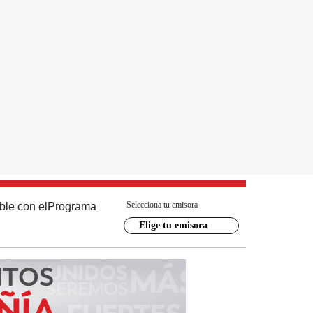
Selecciona tu emisora
ble con el
Programa
Elige tu emisora