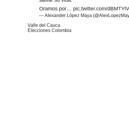
salvar su vida.
Oramos por…
pic.twitter.com/dBMTYl
— Alexander López Maya (@AlexLopezMa
Valle del Cauca
Elecciones Colombia