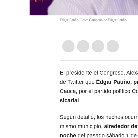
Édgar Patiño. Foto: Campaña de Édgar Patiño
El presidente el Congreso, Ale
de Twitter que
Édgar Patiño, pr
Cauca, por el partido político
sicarial
.
Según detalló, los hechos ocurr
mismo municipio,
alrededor de 
noche
del pasado sábado 1 de j