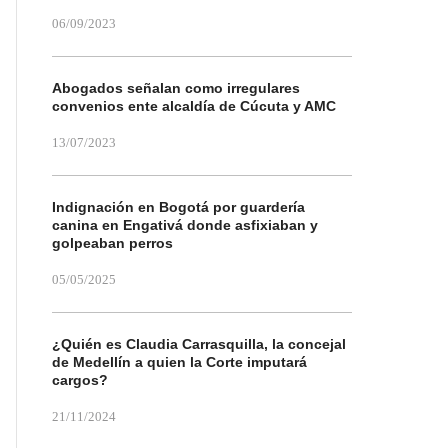
06/09/2023
Abogados señalan como irregulares
convenios ente alcaldía de Cúcuta y AMC
13/07/2023
Indignación en Bogotá por guardería
canina en Engativá donde asfixiaban y
golpeaban perros
05/05/2025
¿Quién es Claudia Carrasquilla, la concejal
de Medellín a quien la Corte imputará
cargos?
21/11/2024