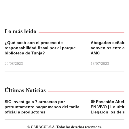
Lo más leído
¿Qué pasó con el proceso de
Abogados señalan 
responsabilidad fiscal por el parque
convenios ente alc
biblioteca de Tunja?
AMC
29/08/2023
13/07/2023
Últimas Noticias
SIC investiga a 7 arroceras por
🔴 Posesión Abelard
presuntamente pagar menos del tarifa
EN VIVO | Lo últim
oficial a productores
Llegaron los deleg
© CARACOL S.A. Todos los derechos reservados.