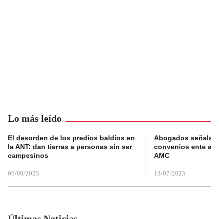
Lo más leído
El desorden de los predios baldíos en
Abogados señalan 
la ANT: dan tierras a personas sin ser
convenios ente alc
campesinos
AMC
06/09/2023
13/07/2023
Últimas Noticias