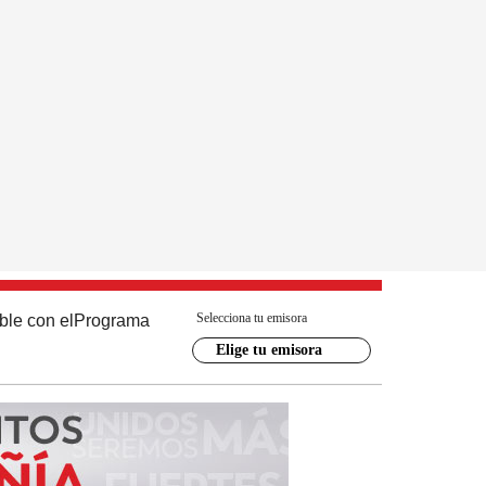
Selecciona tu emisora
ble con el
Programa
Elige tu emisora