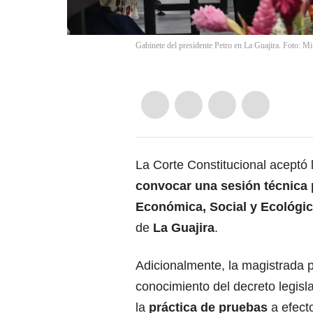
Gabinete del presidente Petro en La Guajira. Foto: Mi
La Corte Constitucional aceptó l
convocar una sesión técnica 
Económica, Social y Ecológi
de
La Guajira
.
Adicionalmente, la magistrada 
conocimiento del decreto legisl
la
práctica de pruebas
a efect