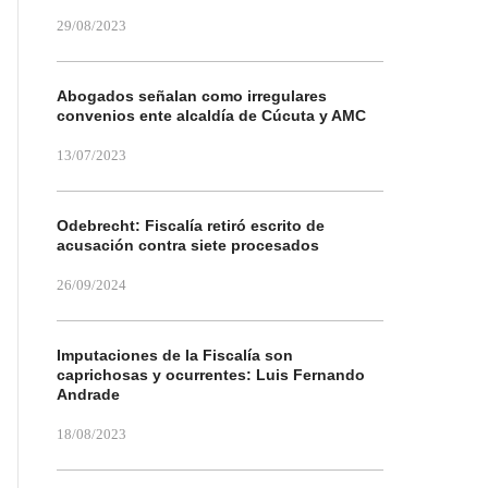
29/08/2023
Abogados señalan como irregulares
convenios ente alcaldía de Cúcuta y AMC
13/07/2023
Odebrecht: Fiscalía retiró escrito de
acusación contra siete procesados
26/09/2024
Imputaciones de la Fiscalía son
caprichosas y ocurrentes: Luis Fernando
Andrade
18/08/2023