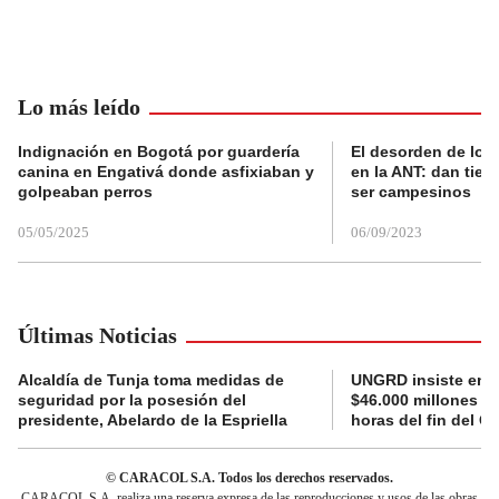
Lo más leído
Indignación en Bogotá por guardería
El desorden de los
canina en Engativá donde asfixiaban y
en la ANT: dan tier
golpeaban perros
ser campesinos
05/05/2025
06/09/2023
Últimas Noticias
Alcaldía de Tunja toma medidas de
UNGRD insiste en li
seguridad por la posesión del
$46.000 millones e
presidente, Abelardo de la Espriella
horas del fin del G
© CARACOL S.A. Todos los derechos reservados.
CARACOL S.A. realiza una reserva expresa de las reproducciones y usos de las obras