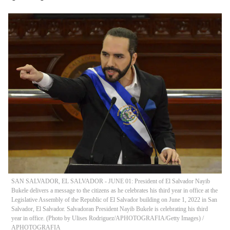
SAN SALVADOR, EL SALVADOR - JUNE 01: President of El Salvador Nayib
Bukele delivers a message to the citizens as he celebrates his third year in office at the
Legislative Assembly of the Republic of El Salvador building on June 1, 2022 in San
Salvador, El Salvador. Salvadoran President Nayib Bukele is celebrating his third
year in office. (Photo by Ulises Rodriguez/APHOTOGRAFIA/Getty Images)
/
APHOTOGRAFIA