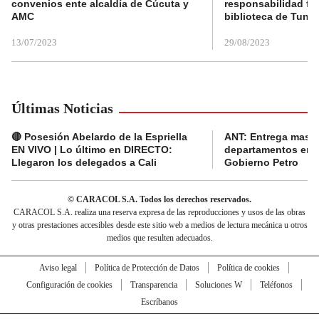
convenios ente alcaldía de Cúcuta y
responsabilidad fis
AMC
biblioteca de Tunja
13/07/2023
29/08/2023
Últimas Noticias
🔴 Posesión Abelardo de la Espriella
ANT: Entrega masiva
EN VIVO | Lo último en DIRECTO:
departamentos en e
Llegaron los delegados a Cali
Gobierno Petro
© CARACOL S.A. Todos los derechos reservados.
CARACOL S.A. realiza una reserva expresa de las reproducciones y usos de las obras
y otras prestaciones accesibles desde este sitio web a medios de lectura mecánica u otros
medios que resulten adecuados.
Aviso legal
Política de Protección de Datos
Política de cookies
Configuración de cookies
Transparencia
Soluciones W
Teléfonos
Escríbanos