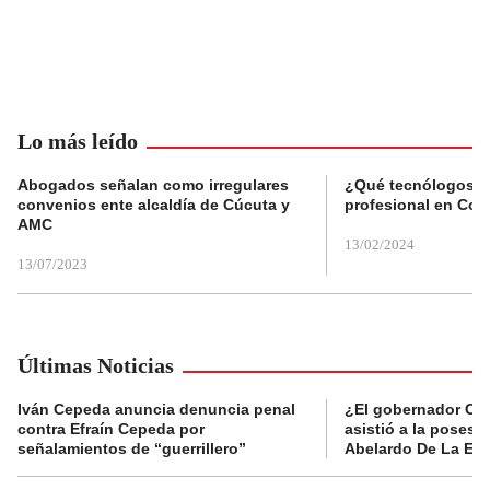
Lo más leído
Abogados señalan como irregulares
¿Qué tecnólogos re
convenios ente alcaldía de Cúcuta y
profesional en Col
AMC
13/02/2024
13/07/2023
Últimas Noticias
Iván Cepeda anuncia denuncia penal
¿El gobernador Ca
contra Efraín Cepeda por
asistió a la posesi
señalamientos de “guerrillero”
Abelardo De La Esp