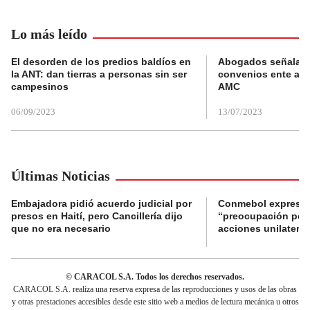
Lo más leído
El desorden de los predios baldíos en
Abogados señalan 
la ANT: dan tierras a personas sin ser
convenios ente alc
campesinos
AMC
06/09/2023
13/07/2023
Últimas Noticias
Embajadora pidió acuerdo judicial por
Conmebol expresó
presos en Haití, pero Cancillería dijo
“preocupación por 
que no era necesario
acciones unilateral
© CARACOL S.A. Todos los derechos reservados.
CARACOL S.A. realiza una reserva expresa de las reproducciones y usos de las obras
y otras prestaciones accesibles desde este sitio web a medios de lectura mecánica u otros