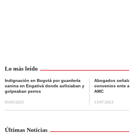
Lo más leído
Indignación en Bogotá por guardería
Abogados señalan 
canina en Engativá donde asfixiaban y
convenios ente alc
golpeaban perros
AMC
05/05/2025
13/07/2023
Últimas Noticias