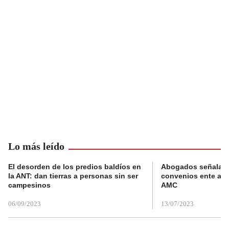
Lo más leído
El desorden de los predios baldíos en
Abogados señalan 
la ANT: dan tierras a personas sin ser
convenios ente alc
campesinos
AMC
06/09/2023
13/07/2023