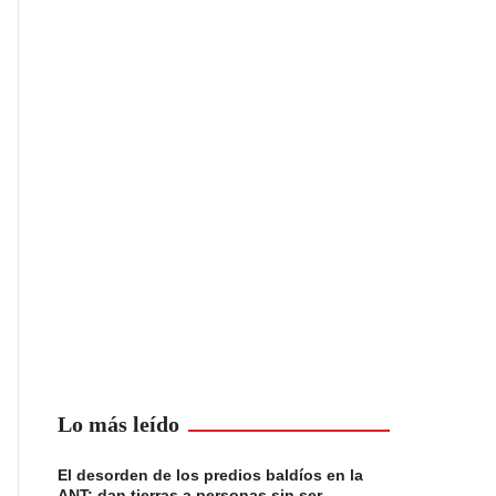
Lo más leído
El desorden de los predios baldíos en la
ANT: dan tierras a personas sin ser