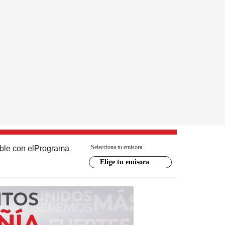
Selecciona tu emisora
ble con el
Programa
Elige tu emisora