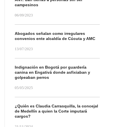
campesinos
06/09/2023
Abogados señalan como irregulares
convenios ente alcaldía de Cúcuta y AMC
13/07/2023
Indignación en Bogotá por guardería
canina en Engativá donde asfixiaban y
golpeaban perros
05/05/2025
¿Quién es Claudia Carrasquilla, la concejal
de Medellín a quien la Corte imputará
cargos?
21/11/2024