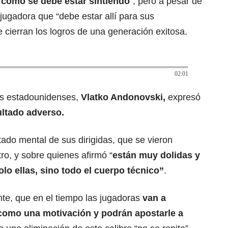
 cómo se debe estar sintiendo
”, pero a pesar de
 jugadora que “debe estar allí para sus
ierran los logros de una generación exitosa.
02:01
las estadounidenses,
Vlatko Andonovski,
expresó
ltado adverso.
ado mental de sus dirigidas, que se vieron
ro, y sobre quienes afirmó “
están muy dolidas y
olo ellas, sino todo el cuerpo técnico”
.
te, que en el tiempo las jugadoras
van a
 como una motivación y podrán apostarle a