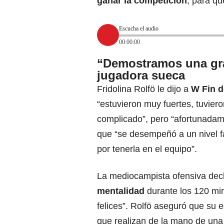
ganar la competición
, para qu
Escucha el audio
00:00:00
“Demostramos una gra
jugadora sueca
Fridolina Rolfö le dijo a
W Fin 
“estuvieron muy fuertes, tuvie
complicado”, pero “afortunadame
que “se desempeñó a un nivel f
por tenerla en el equipo”.
La mediocampista ofensiva decl
mentalidad
durante los 120 min
felices”. Rolfö aseguró que su 
que realizan de la mano de una 