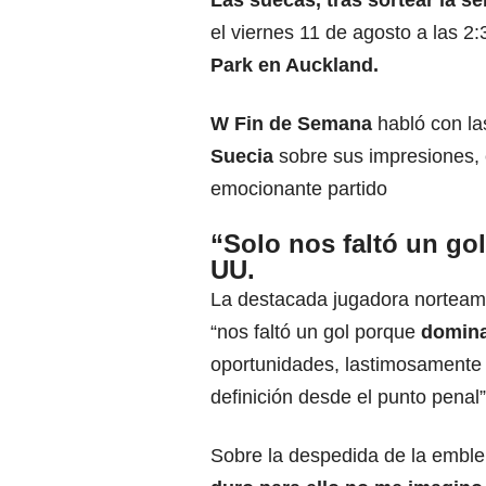
Las suecas, tras sortear la s
el viernes 11 de agosto a las 2
Park en Auckland.
W Fin de Semana
habló con la
Suecia
sobre sus impresiones, 
emocionante partido
“Solo nos faltó un go
UU.
La destacada jugadora norteame
“nos faltó un gol porque
domina
oportunidades, lastimosamente
definición desde el punto penal”
Sobre la despedida de la embl