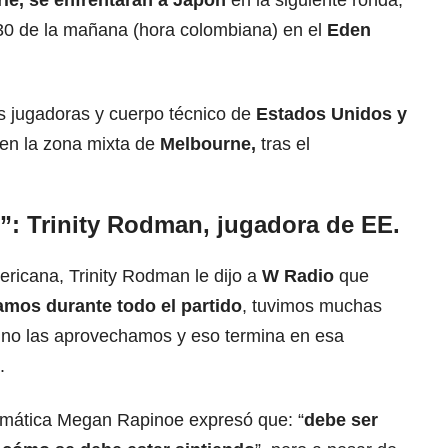
erie, se enfrentarán a Japón
en la siguiente ronda,
:30 de la mañana (hora colombiana) en el
Eden
s jugadoras y cuerpo técnico de
Estados Unidos y
en la zona mixta de
Melbourne,
tras el
l”: Trinity Rodman, jugadora de EE.
ricana, Trinity Rodman le dijo a
W Radio
que
mos durante todo el partido
, tuvimos muchas
 no las aprovechamos y eso termina en esa
.
emática Megan Rapinoe expresó que: “
debe ser