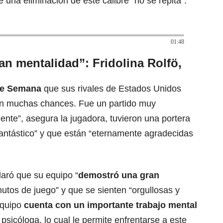
e una eliminación de este calibre “no se repita”.
01:48
n mentalidad”: Fridolina Rolfö,
de Semana
que sus rivales de Estados Unidos
ron muchas chances. Fue un partido muy
nte”, asegura la jugadora, tuvieron una portera
antástico” y que están “eternamente agradecidas
aró que su equipo “
demostró una gran
utos de juego” y que se sienten “orgullosas y
equipo
cuenta con un importante trabajo mental
psicóloga, lo cual le permite enfrentarse a este