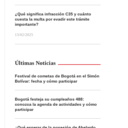
¿Qué significa infracción C35 y cuánto
cuesta la multa por evadir este trámite
importante?
13/02/2025
Últimas Noticias
Festival de cometas de Bogotá en el Simón
Bolívar: fecha y cómo participar
Bogotá festeja su cumpleaños 488:
conozca la agenda de actividades y cómo
participar
¿Qué esperar de la posesión de Abelardo