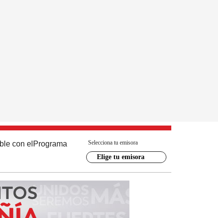
Selecciona tu emisora
ble con el
Programa
Elige tu emisora