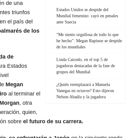
én de una
Estados Unidos se despide del
tes triunfos
Mundial femenino: cayó en penales
en el país del
ante Suecia
almarés de los
“Me siento orgullosa de todo lo que
he hecho”: Megan Rapinoe se despide
de los mundiales
da de
Linda Caicedo, en el top 5 de
ara Estados
jugadoras destacadas de la fase de
grupos del Mundial
ivel
 de
Megan
¿Quién reemplazará a Manuela
Vanegas en octavos? Esto dijeron
iro
al terminar el
Nelson Abadía y la jugadora
 Morgan
, otra
eración, quien,
ión sobre
el futuro de su carrera.