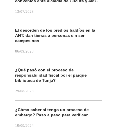
convenios ente alcaldía de Cúcuta y AMC
13/07/2023
El desorden de los predios baldíos en la
ANT: dan tierras a personas sin ser
campesinos
06/09/2023
¿Qué pasó con el proceso de
responsabilidad fiscal por el parque
biblioteca de Tunja?
29/08/2023
¿Cómo saber si tengo un proceso de
embargo? Paso a paso para verificar
19/09/2024