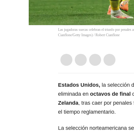
Las jugadoras suecas celebran el triunfo por penales
Cianflone/Getty Images)
/
Robert Cianflone
Estados Unidos
,
la selección d
eliminada en
octavos de final
Zelanda
, tras caer por penales
el tiempo reglamentario.
La selección norteamericana se