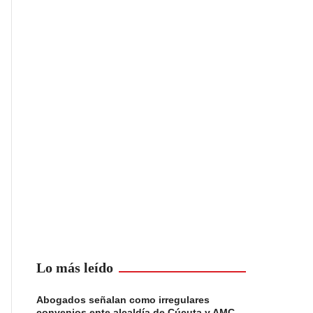
Lo más leído
Abogados señalan como irregulares
convenios ente alcaldía de Cúcuta y AMC