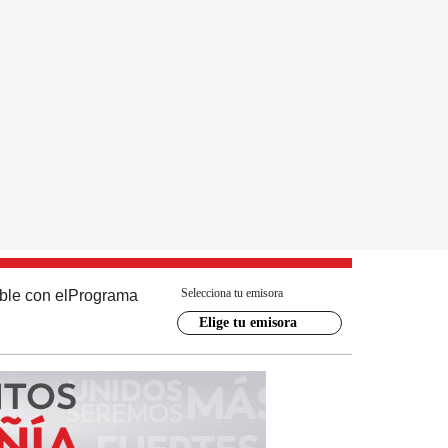
Selecciona tu emisora
ble con el
Programa
Elige tu emisora