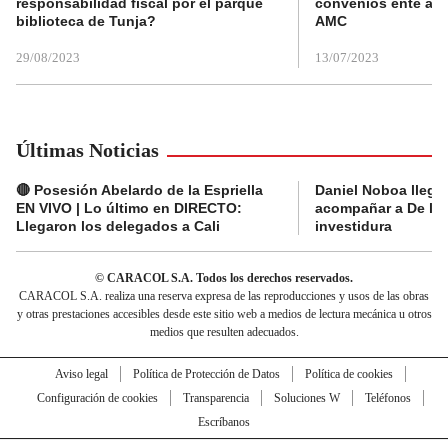
responsabilidad fiscal por el parque
convenios ente alc
biblioteca de Tunja?
AMC
29/08/2023
13/07/2023
Últimas Noticias
🔴 Posesión Abelardo de la Espriella
Daniel Noboa llega 
EN VIVO | Lo último en DIRECTO:
acompañar a De la E
Llegaron los delegados a Cali
investidura
© CARACOL S.A. Todos los derechos reservados.
CARACOL S.A. realiza una reserva expresa de las reproducciones y usos de las obras
y otras prestaciones accesibles desde este sitio web a medios de lectura mecánica u otros
medios que resulten adecuados.
Aviso legal
Política de Protección de Datos
Política de cookies
Configuración de cookies
Transparencia
Soluciones W
Teléfonos
Escríbanos