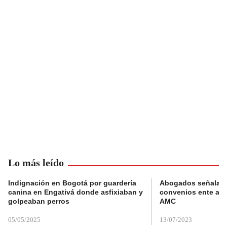
Lo más leído
Indignación en Bogotá por guardería
Abogados señalan 
canina en Engativá donde asfixiaban y
convenios ente alc
golpeaban perros
AMC
05/05/2025
13/07/2023