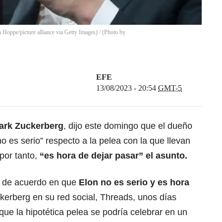
oppe/picture alliance via Getty Images) / (Photo by
EFE
13/08/2023 - 20:54
GMT-5
ark Zuckerberg
,
dijo este domingo que el dueño
“no es serio” respecto a la pelea con la que llevan
por tanto,
“es hora de dejar pasar” el asunto.
r de acuerdo en que
Elon no es serio y es hora
ckerberg en su red social, Threads, unos días
ue la hipotética pelea se podría celebrar en un