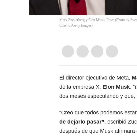
Mark Zuckerberg y Elon Musk. Foto: (Photo by Sven H
Chesnot/Getty Images)
El director ejecutivo de Meta,
M
de la empresa X,
Elon Musk
, 
dos meses especulando y que, 
“Creo que todos podemos esta
de dejarlo pasar”
, escribió Zu
después de que Musk afirmara q