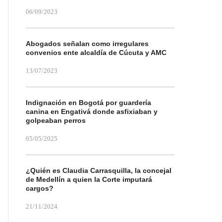
06/09/2023
Abogados señalan como irregulares
convenios ente alcaldía de Cúcuta y AMC
13/07/2023
Indignación en Bogotá por guardería
canina en Engativá donde asfixiaban y
golpeaban perros
05/05/2025
¿Quién es Claudia Carrasquilla, la concejal
de Medellín a quien la Corte imputará
cargos?
21/11/2024