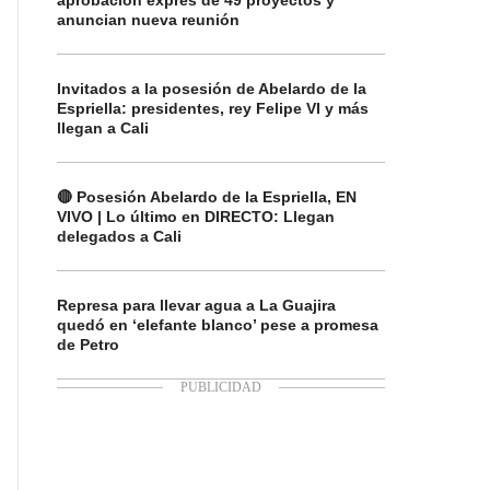
aprobación exprés de 49 proyectos y
anuncian nueva reunión
Invitados a la posesión de Abelardo de la
Espriella: presidentes, rey Felipe VI y más
llegan a Cali
🔴 Posesión Abelardo de la Espriella, EN
VIVO | Lo último en DIRECTO: Llegan
delegados a Cali
Represa para llevar agua a La Guajira
quedó en ‘elefante blanco’ pese a promesa
de Petro