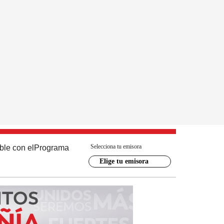
Selecciona tu emisora
ble con el
Programa
Elige tu emisora