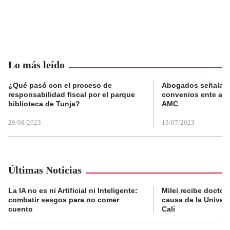
Lo más leído
¿Qué pasó con el proceso de
Abogados señalan 
responsabilidad fiscal por el parque
convenios ente alc
biblioteca de Tunja?
AMC
29/08/2023
13/07/2023
Últimas Noticias
La IA no es ni Artificial ni Inteligente:
Milei recibe doctor
combatir sesgos para no comer
causa de la Univer
cuento
Cali