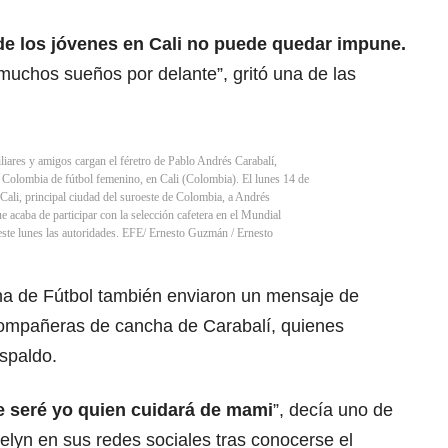
 de los jóvenes en Cali no puede quedar impune.
muchos sueños por delante”, gritó una de las
s y amigos cargan el féretro de Pablo Andrés Carabalí,
n Colombia de fútbol femenino, en Cali (Colombia). El lunes 14 de
Cali, principal ciudad del suroeste de Colombia, a Andrés
e acaba de participar con la selección cafetera en el Mundial
este lunes las autoridades. EFE/ Ernesto Guzmán
/
Ernesto
a de Fútbol también enviaron un mensaje de
 compañeras de cancha de Carabalí, quienes
espaldo.
 seré yo quien cuidará de mami
”, decía uno de
elyn en sus redes sociales tras conocerse el