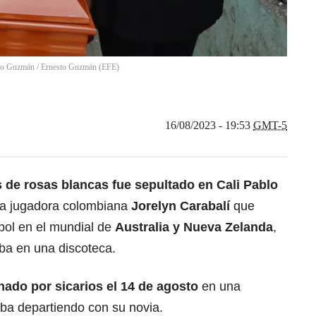
sto Guzmán
/
Ernesto Guzmán
(
EFE
)
16/08/2023 - 19:53
GMT-5
 de rosas blancas fue sepultado en Cali Pablo
la jugadora colombiana
Jorelyn Carabalí
que
tbol en el mundial de
Australia y Nueva Zelanda
,
ba en una discoteca.
nado por sicarios el 14 de agosto
en una
aba departiendo con su novia.