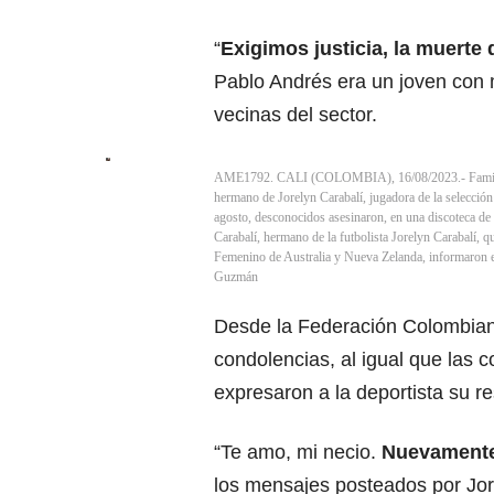
“
Exigimos justicia, la muerte
Pablo Andrés era un joven con 
vecinas del sector.
AME1792. CALI (COLOMBIA), 16/08/2023.- Familiare
hermano de Jorelyn Carabalí, jugadora de la selecció
agosto, desconocidos asesinaron, en una discoteca de 
Carabalí, hermano de la futbolista Jorelyn Carabalí, qu
Femenino de Australia y Nueva Zelanda, informaron 
Guzmán
Desde la Federación Colombian
condolencias, al igual que las
expresaron a la deportista su r
“Te amo, mi necio.
Nuevamente
los mensajes posteados por Jor