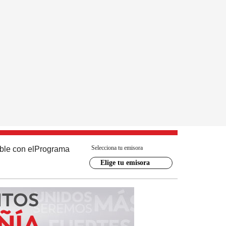
Selecciona tu emisora
ble con el
Programa
Elige tu emisora