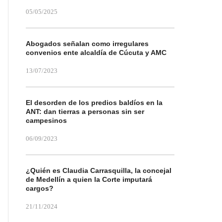
05/05/2025
Abogados señalan como irregulares
convenios ente alcaldía de Cúcuta y AMC
13/07/2023
El desorden de los predios baldíos en la
ANT: dan tierras a personas sin ser
campesinos
06/09/2023
¿Quién es Claudia Carrasquilla, la concejal
de Medellín a quien la Corte imputará
cargos?
21/11/2024