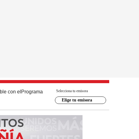
Selecciona tu emisora
ble con el
Programa
Elige tu emisora