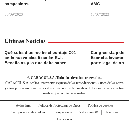
campesinos
AMC
06/09/2023
13/07/2023
Últimas Noticias
Qué subsidios recibe el puntaje C01
Congresista pide a
en la nueva clasificación RUI:
Espriella levantar la
Beneficios y lo que debe saber
porte legal de arma
© CARACOL S.A. Todos los derechos reservados.
CARACOL S.A. realiza una reserva expresa de las reproducciones y usos de las obras
y otras prestaciones accesibles desde este sitio web a medios de lectura mecánica u otros
medios que resulten adecuados.
Aviso legal
Política de Protección de Datos
Política de cookies
Configuración de cookies
Transparencia
Soluciones W
Teléfonos
Escríbanos