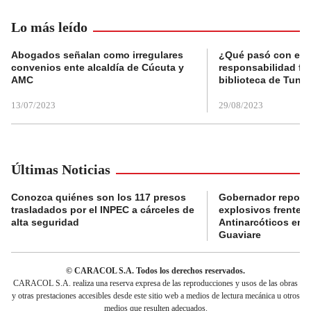
Lo más leído
Abogados señalan como irregulares
¿Qué pasó con el 
convenios ente alcaldía de Cúcuta y
responsabilidad fis
AMC
biblioteca de Tunja
13/07/2023
29/08/2023
Últimas Noticias
Conozca quiénes son los 117 presos
Gobernador reporta
trasladados por el INPEC a cárceles de
explosivos frente 
alta seguridad
Antinarcóticos en 
Guaviare
© CARACOL S.A. Todos los derechos reservados.
CARACOL S.A. realiza una reserva expresa de las reproducciones y usos de las obras
y otras prestaciones accesibles desde este sitio web a medios de lectura mecánica u otros
medios que resulten adecuados.