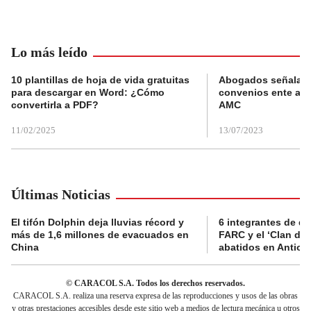
Lo más leído
10 plantillas de hoja de vida gratuitas
Abogados señalan 
para descargar en Word: ¿Cómo
convenios ente alc
convertirla a PDF?
AMC
11/02/2025
13/07/2023
Últimas Noticias
El tifón Dolphin deja lluvias récord y
6 integrantes de di
más de 1,6 millones de evacuados en
FARC y el ‘Clan del
China
abatidos en Antioq
© CARACOL S.A. Todos los derechos reservados.
CARACOL S.A. realiza una reserva expresa de las reproducciones y usos de las obras
y otras prestaciones accesibles desde este sitio web a medios de lectura mecánica u otros