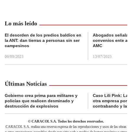
Lo más leído
El desorden de los predios baldíos en
Abogados señalan 
la ANT: dan tierras a personas sin ser
convenios ente alc
campesinos
AMC
06/09/2023
13/07/2023
Últimas Noticias
Gobierno crea prima para militares y
Caso Lili Pink: La F
policías que realicen desminado y
otra empresa por p
destrucción de explosivos
contrabando y lava
© CARACOL S.A. Todos los derechos reservados.
CARACOL S.A. realiza una reserva expresa de las reproducciones y usos de las obras
y otras prestaciones accesibles desde este sitio web a medios de lectura mecánica u otros