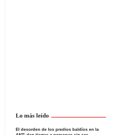
Lo más leído
El desorden de los predios baldíos en la
ANT: dan tierras a personas sin ser