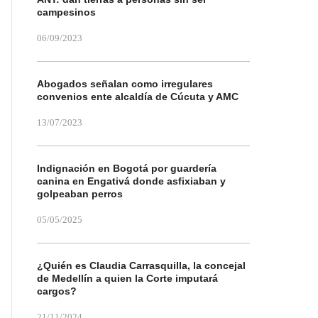
campesinos
06/09/2023
Abogados señalan como irregulares
convenios ente alcaldía de Cúcuta y AMC
13/07/2023
Indignación en Bogotá por guardería
canina en Engativá donde asfixiaban y
golpeaban perros
05/05/2025
¿Quién es Claudia Carrasquilla, la concejal
de Medellín a quien la Corte imputará
cargos?
21/11/2024