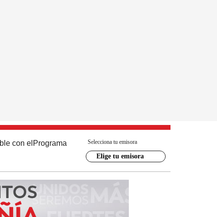
Selecciona tu emisora
ble con el
Programa
Elige tu emisora