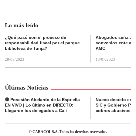
Lo más leído
¿Qué pasó con el proceso de
Abogados señalan 
responsabilidad fiscal por el parque
convenios ente alc
biblioteca de Tunja?
AMC
29/08/2023
13/07/2023
Últimas Noticias
🔴 Posesión Abelardo de la Espriella
Nuevo decreto en el
EN VIVO | Lo último en DIRECTO:
SIC y Gobierno Pet
Llegaron los delegados a Cali
cobros abusivos y 
© CARACOL S.A. Todos los derechos reservados.