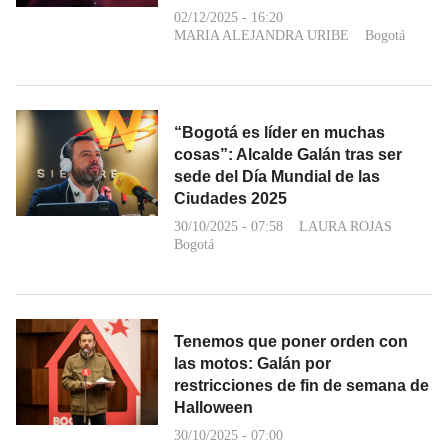
02/12/2025 - 16:20
MARIA ALEJANDRA URIBE
Bogotá
“Bogotá es líder en muchas
cosas”: Alcalde Galán tras ser
sede del Día Mundial de las
Ciudades 2025
30/10/2025 - 07:58
LAURA ROJAS
Bogotá
Tenemos que poner orden con
las motos: Galán por
restricciones de fin de semana de
Halloween
30/10/2025 - 07:00