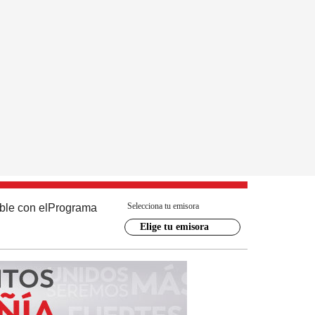
Selecciona tu emisora
ble con el
Programa
Elige tu emisora