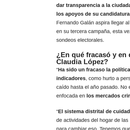
dar transparencia a la ciudada
los apoyos de su candidatura
Fernando Galán aspira llegar al
en su tercera campaña, esta vez
sondeos electorales.
¿En qué fracasó y en 
Claudia López?
“
Ha sido un fracaso la políti
indicadores
, como hurto a pers
caído hasta el año pasado. No e
enfocada en
los mercados cri
“
El sistema distrital de cuida
de actividades del hogar de las
para cambiar eso. Tenemos que 