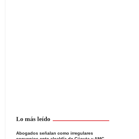
Lo más leído
Abogados señalan como irregulares
convenios ente alcaldía de Cúcuta y AMC