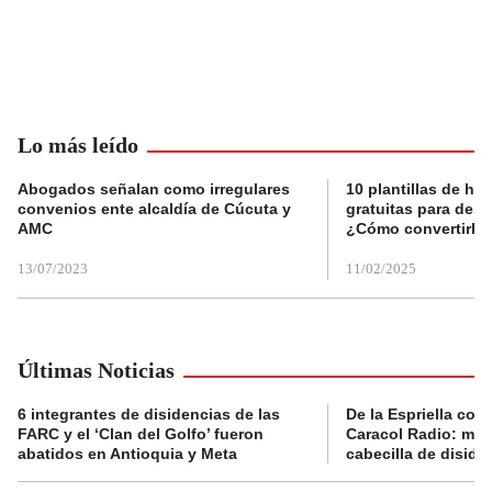
Lo más leído
Abogados señalan como irregulares
10 plantillas de hoj
convenios ente alcaldía de Cúcuta y
gratuitas para des
AMC
¿Cómo convertirla
13/07/2023
11/02/2025
Últimas Noticias
6 integrantes de disidencias de las
De la Espriella con
FARC y el ‘Clan del Golfo’ fueron
Caracol Radio: muri
abatidos en Antioquia y Meta
cabecilla de diside