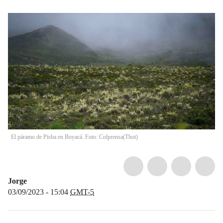
El páramo de Pisba en Boyacá. Foto: Colprensa
(
Thot
)
Jorge
03/09/2023 - 15:04
GMT-5