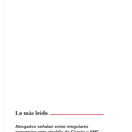
Lo más leído
Abogados señalan como irregulares
convenios ente alcaldía de Cúcuta y AMC