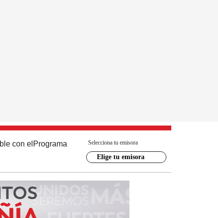
Selecciona tu emisora
ble con el
Programa
Elige tu emisora